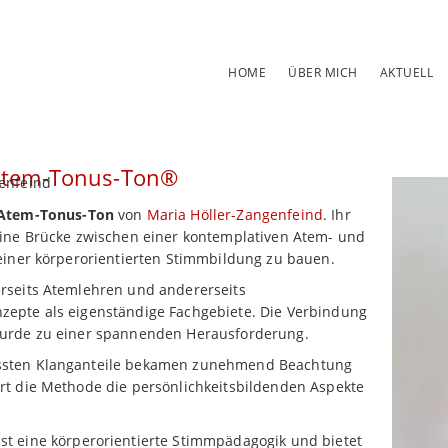
Navigation
HOME
ÜBER MICH
AKTUELL
überspringen
Atem-Tonus-Ton®
enfeind
Atem-Tonus-Ton
von
Maria Höller-Zangenfeind
. Ihr
eine Brücke zwischen einer kontemplativen Atem- und
 einer körperorientierten Stimmbildung zu bauen.
rseits Atemlehren und andererseits
epte als eigenständige Fachgebiete. Die Verbindung
wurde zu einer spannenden Herausforderung.
sten Klanganteile bekamen zunehmend Beachtung
rt die Methode die persönlichkeitsbildenden Aspekte
st eine körperorientierte Stimmpädagogik und bietet