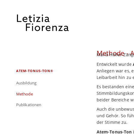
Methode - 
Maria Höller-Zang
Entwickelt wurde
Anliegen war es, 
Navigation
ATEM-TONUS-TON®
Leibarbeit hin zu
überspringen
Ausbildung
Es bestanden eine
Stimmbildungskonz
Methode
beider Bereiche 
Publikationen
Auch die unbewus
und Gehör. So füh
der Stimme zu.
Atem-Tonus-Ton
i