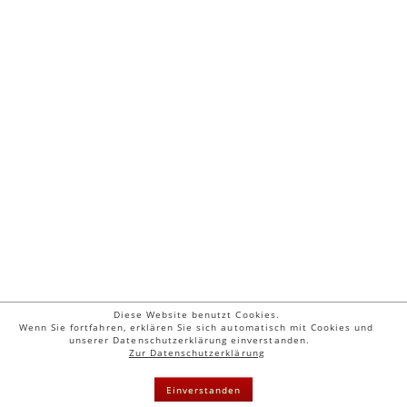
Diese Website benutzt Cookies.
Wenn Sie fortfahren, erklären Sie sich automatisch mit Cookies und
unserer Datenschutzerklärung einverstanden.
© 2026 Letizia Fiorenza | Guschstr. 52 | CH - 8610 Uster | Tel. & Fax: 0041
Zur Datenschutzerklärung
44 942 20 68 |
mail@letizia-fiorenza.com
Kontakt
|
Impressum
|
Suche
|
Sitemap
| Stand: 11.06.2026
Einverstanden