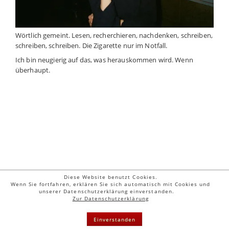
Wörtlich gemeint. Lesen, recherchieren, nachdenken, schreiben,
schreiben, schreiben. Die Zigarette nur im Notfall.
Ich bin neugierig auf das, was herauskommen wird. Wenn
überhaupt.
Diese Website benutzt Cookies.
Wenn Sie fortfahren, erklären Sie sich automatisch mit Cookies und
unserer Datenschutzerklärung einverstanden.
© 2026 Letizia Fiorenza | Guschstr. 52 | CH - 8610 Uster | Tel. & Fax: 0041
Zur Datenschutzerklärung
44 942 20 68 |
mail@letizia-fiorenza.com
Kontakt
|
Impressum
|
Suche
|
Sitemap
| Stand: 11.06.2026
Einverstanden