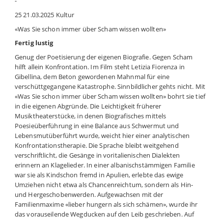
-
25 21.03.2025
Kultur
«Was Sie schon immer über Scham wissen wollten»
Fertig lustig
Genug der Poetisierung der eigenen Biografie. Gegen Scham
hilft allein Konfrontation. Im Film steht Letizia Fiorenza in
Gibellina, dem Beton gewordenen Mahnmal für eine
verschüttgegangene Katastrophe. Sinnbildlicher gehts nicht. Mit
«Was Sie schon immer über Scham wissen wollten» bohrt sie tief
in die eigenen Abgründe. Die Leichtigkeit früherer
Musiktheaterstücke, in denen Biografisches mittels
Poesieüberführung in eine Balance aus Schwermut und
Lebensmutüberführt wurde, weicht hier einer analytischen
Konfrontationstherapie. Die Sprache bleibt weitgehend
verschriftlicht, die Gesänge in voritalienischen Dialekten
erinnern an Klagelieder. In einer albanischstämmigen Familie
war sie als Kindschon fremd in Apulien, erlebte das ewige
Umziehen nicht etwa als Chancenreichtum, sondern als Hin-
und Hergeschobenwerden. Aufgewachsen mit der
Familienmaxime «lieber hungern als sich schämen», wurde ihr
das vorauseilende Wegducken auf den Leib geschrieben. Auf