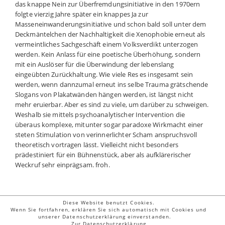
das knappe Nein zur Überfremdungsinitiative in den 1970ern
folgte vierzig Jahre später ein knappes Ja zur
Masseneinwanderungsinitiative und schon bald soll unter dem
Deckmäntelchen der Nachhaltigkeit die Xenophobie erneut als
vermeintliches Sachgeschäft einem Volksverdikt unterzogen
werden. Kein Anlass für eine poetische Überhöhung, sondern
mit ein Auslöser für die Überwindung der lebenslang
eingeübten Zurückhaltung. Wie viele Res es insgesamt sein
werden, wenn dannzumal erneut ins selbe Trauma grätschende
Slogans von Plakatwänden hängen werden, ist längst nicht
mehr eruierbar. Aber es sind zu viele, um darüber zu schweigen.
Weshalb sie mittels psychoanalytischer Intervention die
überaus komplexe, mitunter sogar paradoxe Wirkmacht einer
steten Stimulation von verinnerlichter Scham anspruchsvoll
theoretisch vortragen lässt. Vielleicht nicht besonders
prädestiniert für ein Bühnenstück, aber als aufklärerischer
Weckruf sehr einprägsam. froh.
Diese Website benutzt Cookies.
Wenn Sie fortfahren, erklären Sie sich automatisch mit Cookies und
unserer Datenschutzerklärung einverstanden.
© 2026 Letizia Fiorenza | Guschstr. 52 | CH - 8610 Uster | Tel. & Fax: 0041
Zur Datenschutzerklärung