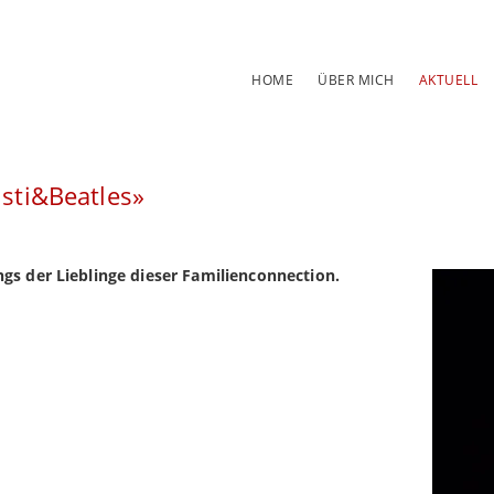
Navigation
HOME
ÜBER MICH
AKTUELL
überspringen
isti&Beatles»
gs der Lieblinge dieser Familienconnection.