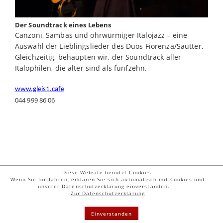
Der Soundtrack eines Lebens
Canzoni, Sambas und ohrwürmiger Italojazz – eine
Auswahl der Lieblingslieder des Duos Fiorenza/Sautter.
Gleichzeitig, behaupten wir, der Soundtrack aller
Italophilen, die älter sind als fünfzehn.
www.gleis1.cafe
044 999 86 06
Diese Website benutzt Cookies.
Wenn Sie fortfahren, erklären Sie sich automatisch mit Cookies und
unserer Datenschutzerklärung einverstanden.
© 2026 Letizia Fiorenza | Guschstr. 52 | CH - 8610 Uster | Tel. & Fax: 0041
Zur Datenschutzerklärung
44 942 20 68 |
mail@letizia-fiorenza.com
Kontakt
|
Impressum
|
Suche
|
Sitemap
| Stand: 11.06.2026
Einverstanden