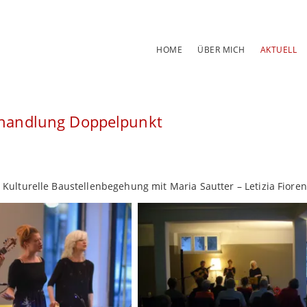
Navigation
HOME
ÜBER MICH
AKTUELL
überspringen
hhandlung Doppelpunkt
Kulturelle Baustellenbegehung mit Maria Sautter – Letizia Fioren