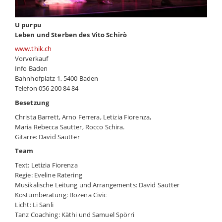
U purpu
Leben und Sterben des Vito Schirò
www.thik.ch
Vorverkauf
Info Baden
Bahnhofplatz 1, 5400 Baden
Telefon 056 200 84 84
Besetzung
Christa Barrett, Arno Ferrera, Letizia Fiorenza,
Maria Rebecca Sautter, Rocco Schira.
Gitarre: David Sautter
Team
Text: Letizia Fiorenza
Regie: Eveline Ratering
Musikalische Leitung und Arrangements: David Sautter
Kostümberatung: Bozena Civic
Licht: Li Sanli
Tanz Coaching: Käthi und Samuel Spörri