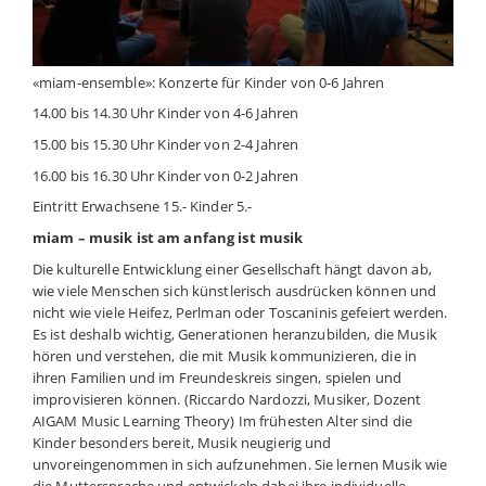
«miam-ensemble»: Konzerte für Kinder von 0-6 Jahren
14.00 bis 14.30 Uhr Kinder von 4-6 Jahren
15.00 bis 15.30 Uhr Kinder von 2-4 Jahren
16.00 bis 16.30 Uhr Kinder von 0-2 Jahren
Eintritt Erwachsene 15.- Kinder 5.-
miam – musik ist am anfang ist musik
Die kulturelle Entwicklung einer Gesellschaft hängt davon ab,
wie viele Menschen sich künstlerisch ausdrücken können und
nicht wie viele Heifez, Perlman oder Toscaninis gefeiert werden.
Es ist deshalb wichtig, Generationen heranzubilden, die Musik
hören und verstehen, die mit Musik kommunizieren, die in
ihren Familien und im Freundeskreis singen, spielen und
improvisieren können. (Riccardo Nardozzi, Musiker, Dozent
AIGAM Music Learning Theory) Im frühesten Alter sind die
Kinder besonders bereit, Musik neugierig und
unvoreingenommen in sich aufzunehmen. Sie lernen Musik wie
die Muttersprache und entwickeln dabei ihre individuelle